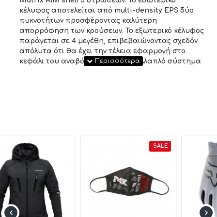
Matrix AIM shell 5 στρώσεων. Το εσωτερικό
κέλυφος αποτελείται από multi-density EPS δύο
πυκνοτήτων προσφέροντας καλύτερη
απορρόφηση των κρούσεων. Το εξωτερικό κέλυφος
παράγεται σε 4 μεγέθη, επιβεβαιώνοντας σχεδόν
απόλυτα ότι θα έχει την τέλεια εφαρμογή στο
κεφάλι του αναβάτη. Διαθέτει πολλαπλό σύστημα
αεραγωγών εισαγωγής και εξαγωγής αέρα, το
οποίο έχει τεσταριστεί στην ειδική αεροσήραγγα
της Shoei. Εσωτερικά επίσης διαθέτει
υποαλλεργική 3D επένδυση η οποία αφαιρείται
πλήρως και πλένεται. Η ζελατίνα του είναι
αντιχαρακτική με υποδοχή για αντιθαμβωτική
μεμβράνη pinlock, η οποία μάλιστα διατίθεται
μαζί. Διαθέτει επιπλέον εσωτερικό πτυσσόμενο
SALE
φιμέ ζελατινάκι προστασίας 99% από UV. Το κράνος
ασφαλίζει στο κεφάλι του αναβάτη
αποτελεσματικά χάρη στο κούμπωμα με την
ατσάλινη μικρομετρική καστάνια. Εκτός της
αντιθαμβωτικής μεμβράνης pinlock, μαζί με το
κράνος διατίθεται υποσιάγωνο, επιρρήνιο και
κουκούλα μεταφοράς. Το Neotec II είναι έτοιμο να