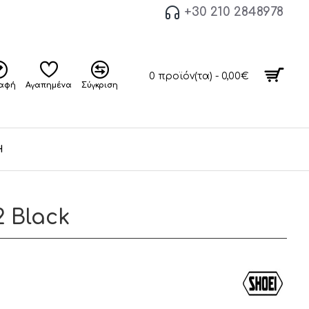
+30 210 2848978
0 προϊόν(τα) - 0,00€
ραφή
Αγαπημένα
Σύγκριση
Η
2 Black