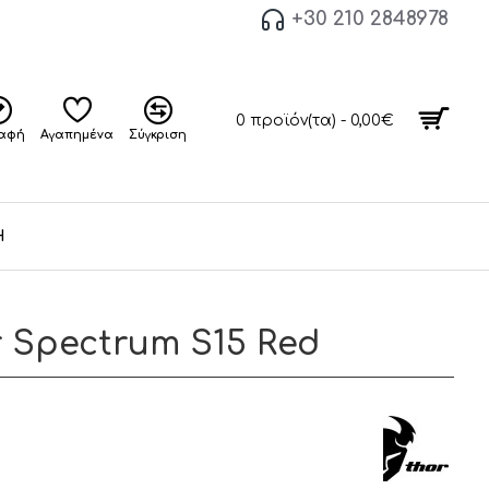
+30 210 2848978
0 προϊόν(τα) - 0,00€
ραφή
Αγαπημένα
Σύγκριση
Η
r Spectrum S15 Red